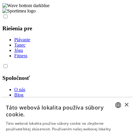
Riešenia pre
Plávanie
Tanec
Jóga
Fitness
Spoločnosť
O nás
Blog
VOP
×
Cenník
Táto webová lokalita používa súbory
cookie.
SVK
ENGLISH
ENG-US
Táto webová lokalita používa súbory cookie na zlepšenie
ENG
používateľskej skúsenosti. Používaním našej webovej lokality
CZECH
ENG-AU