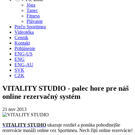
Jóga
Tanec
Fitness
Plávanie
Prečo Sportimea
Videotéka
Cenník
Kontakt
Prihlásenie
ENG-US
ENG
ENG-AU
SVK
CZK
VITALITY STUDIO - palec hore pre náš
online rezervačný systém
21 nov 2013
VITALITY STUDIO
ukazuje rozdiel a ponúka pohodlnejšie
rezervácie masáži online cez Sportimea. Nech žijú online rezervácie!