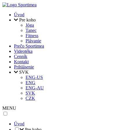
Skočiť na hlavný obsah
Úvod
Pre koho
Jóga
Tanec
Fitness
Plávanie
Prečo Sportimea
Videotéka
Cenník
Kontakt
Prihlásenie
SVK
ENG-US
ENG
ENG-AU
SVK
CZK
MENU
Úvod
Pre koho