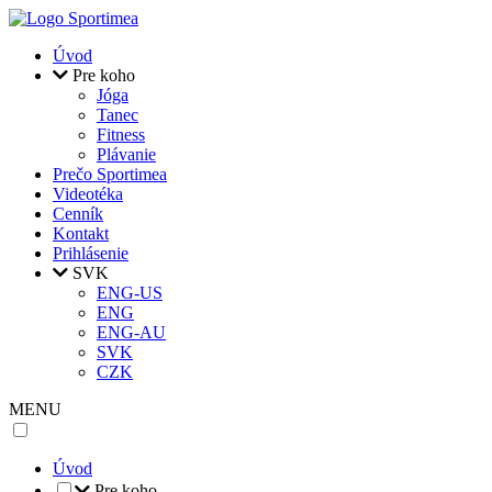
Skočiť na hlavný obsah
Úvod
Pre koho
Jóga
Tanec
Fitness
Plávanie
Prečo Sportimea
Videotéka
Cenník
Kontakt
Prihlásenie
SVK
ENG-US
ENG
ENG-AU
SVK
CZK
MENU
Úvod
Pre koho