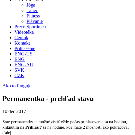
Jóga
Tanec
Fitness
Plávanie
Prečo Sportimea
Videotéka
Cenník
Kontakt
Prihlásenie
ENG-US
ENG
ENG-AU
SVK
CZK
Ako to funguje
Permanentka - prehľad stavu
10 dec 2017
Stav permanentky je možné zistiť vždy počas prihlasovania sa na hodinu,
kliknutím na
Prihlásiť
sa na hodine, kde máte 2 možnosti ako pokračovať
ďalej: