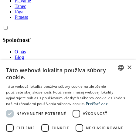
Plávanie
Tanec
Jóga
Fitness
Spoločnosť
O nás
Blog
VOP
×
Cenník
Táto webová lokalita používa súbory
cookie.
SVK
ENGLISH
ENG-US
Táto webová lokalita používa súbory cookie na zlepšenie
ENG
používateľskej skúsenosti. Používaním našej webovej lokality
CZECH
ENG-AU
vyjadrujete súhlas s používaním všetkých súborov cookie v súlade s
SVK
našimi zásadami používania súborov cookie.
Prečítať viac
SLOVAK
CZK
Podmienky
NEVYHNUTNE POTREBNÉ
VÝKONNOSŤ
Zásady ochrany osobných údajov
ENG-US
ENG
CIELENIE
FUNKCIE
NEKLASIFIKOVANÉ
ENG-AU