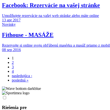
Facebook: Rezervácie na vašej stránke
Umožňujete rezervácie na vašej web stránke alebo máte online
13 apr 2017
Novinky
Fithouse - MASÁŽE
Rezervujte si online svoju obľúbenú masérku a masáž priamo z mobil
08 sep 2016
1
Stránky
2
3
4
nasledujúca ›
posledná »
Riešenia pre