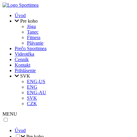
Skočiť na hlavný obsah
Úvod
Pre koho
Jóga
Tanec
Fitness
Plávanie
Prečo Sportimea
Videotéka
Cenník
Kontakt
Prihlásenie
SVK
ENG-US
ENG
ENG-AU
SVK
CZK
MENU
Úvod
Pre koho