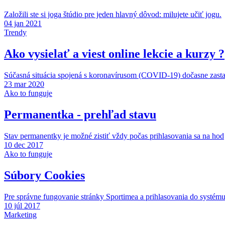
Založili ste si joga štúdio pre jeden hlavný dôvod: milujete učiť jogu.
04 jan 2021
Trendy
Ako vysielať a viest online lekcie a kurzy ?
Súčasná situácia spojená s koronavírusom (COVID-19) dočasne zasta
23 mar 2020
Ako to funguje
Permanentka - prehľad stavu
Stav permanentky je možné zistiť vždy počas prihlasovania sa na hod
10 dec 2017
Ako to funguje
Súbory Cookies
Pre správne fungovanie stránky Sportimea a prihlasovania do systém
10 júl 2017
Marketing