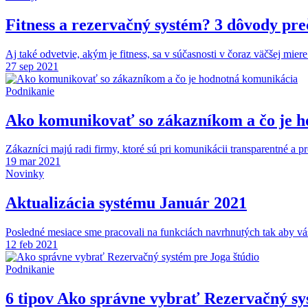
Fitness a rezervačný systém? 3 dôvody pr
Aj také odvetvie, akým je fitness, sa v súčasnosti v čoraz väčšej miere
27 sep 2021
Podnikanie
Ako komunikovať so zákazníkom a čo je 
Zákazníci majú radi firmy, ktoré sú pri komunikácii transparentné a pr
19 mar 2021
Novinky
Aktualizácia systému Január 2021
Posledné mesiace sme pracovali na funkciách navrhnutých tak aby vás e
12 feb 2021
Podnikanie
6 tipov Ako správne vybrať Rezervačný sy