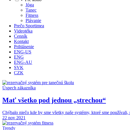
Jóga
Tanec
Fitness
Plávanie
Prečo Sportimea
Videotéka
Cenník
Kontakt
Prihlásenie
ENG-US
ENG
ENG-AU
SVK
CZK
Úspech zákazníka
Mať všetko pod jednou „strechou“
Chýbalo niečo kde by sme všetky naše systémy, ktoré sme používali, 
22 nov 2021
Trendy