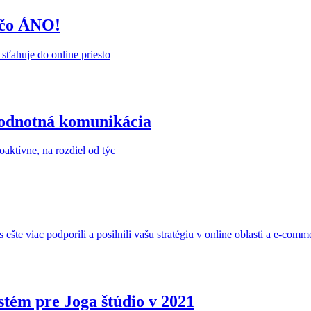
ečo ÁNO!
 sťahuje do online priesto
hodnotná komunikácia
oaktívne, na rozdiel od týc
šte viac podporili a posilnili vašu stratégiu v online oblasti a e-comm
stém pre Joga štúdio v 2021