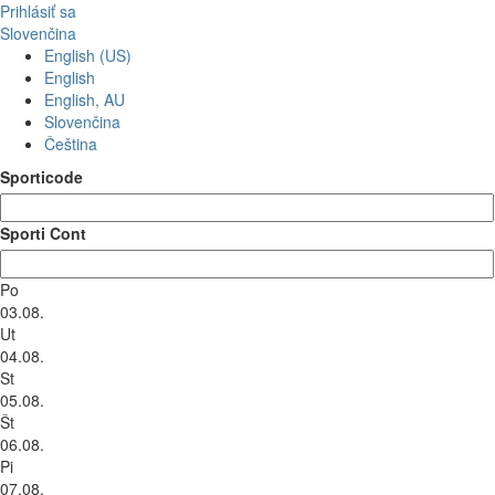
Skočiť na hlavný obsah
Prihlásiť sa
Slovenčina
English (US)
English
English, AU
Slovenčina
Čeština
Sporticode
Sporti Cont
Po
03.08.
Ut
04.08.
St
05.08.
Št
06.08.
Pi
07.08.