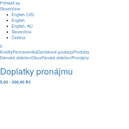
Skočiť na hlavný obsah
Prihlásiť sa
Slovenčina
English (US)
English
English, AU
Slovenčina
Čeština
0
Kredity
Permanentka
Darčekové poukazy
Produkty
Dámské oblečení
Obuv
Pánské oblečení
Pronájmy
Doplatky pronájmu
5,00 - 200,00 Kč